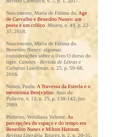
Revista Científica
, v. 7, p. 1, 2017.
Nascimento, Maria de Fátima do.
Age
de Carvalho e Benedito Nunes: um
poeta e um crítico
.
Moara
, n. 49, p. 22-
37, 2018.
Nascimento, Maria de Fátima do.
Benedito Nunes: algumas
considerações sobre o livro O dorso do
tigre.
Camões - Revista de Letras e
Culturas Lusófonas
, n. 25, p. 59-68,
2016.
Nunes, Paulo.
A Travessa da Estrela e o
metonímia Ben(e)dito
.
Asas da
Palavra
, v. 12, n. 25, p. 138-142, jun.
2009.
Pinheiro, Veridiana Valente.
As
percepções do espaço e do tempo em
Benedito Nunes e Milton Hatoum
.
Revista Literária Talares
, n. 2, p. 20-31,