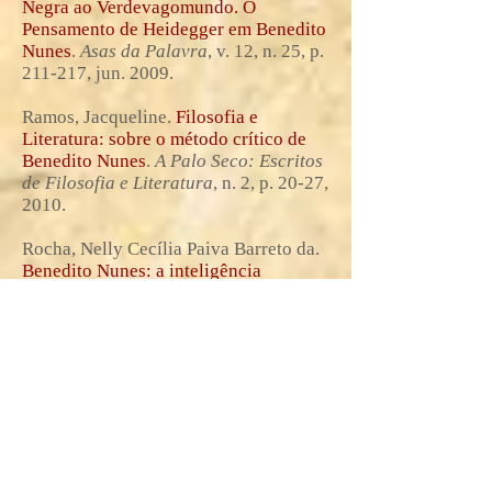
Negra ao Verdevagomundo. O
Pensamento de Heidegger em Benedito
Nunes
.
Asas da Palavra
, v. 12, n. 25, p.
211-217, jun. 2009.
Ramos, Jacqueline.
Filosofia e
Literatura: sobre o método crítico de
Benedito Nunes
.
A Palo Seco: Escritos
de Filosofia e Literatura
, n. 2, p. 20-27,
2010.
Rocha, Nelly Cecília Paiva Barreto da.
Benedito Nunes: a inteligência
presente
.
Asas da Palavra
, v. 12, n. 25,
p. 133-134, jun. 2009.
Rodrigues, Victor Russo Fróes.
Benedito Nunes, estudante de Direito:
a formação do filósofo na Faculdade de
Direito do Pará (1948-1952)
.
Apoena
,
v. 3, n. 5, p. 167-186, 2021.
Romano, Luís Antônio Contatori; Silva,