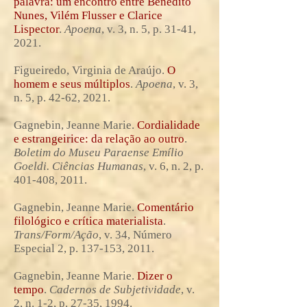
palavra: um encontro entre Benedito
Nunes, Vilém Flusser e Clarice
Lispector
.
Apoena
, v. 3, n. 5, p. 31-41,
2021.
Figueiredo, Virginia de Araújo.
O
homem e seus múltiplos
.
Apoena
, v. 3,
n. 5, p. 42-62, 2021.
Gagnebin, Jeanne Marie.
Cordialidade
e estrangeirice: da relação ao outro
.
Boletim do Museu Paraense Emílio
Goeldi. Ciências Humanas
, v. 6, n. 2, p.
401-408, 2011.
Gagnebin, Jeanne Marie.
Comentário
filológico e crítica materialista
.
Trans/Form/Ação
, v. 34, Número
Especial 2, p. 137-153, 2011.
Gagnebin, Jeanne Marie.
Dizer o
tempo
.
Cadernos de Subjetividade
, v.
2, n. 1-2, p. 27-35, 1994.