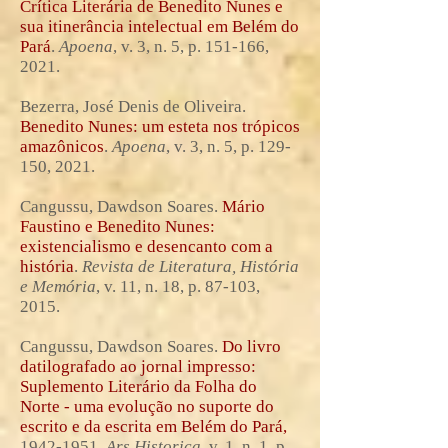
Crítica Literária de Benedito Nunes e
sua itinerância intelectual em Belém do
Pará
.
Apoena
, v. 3, n. 5, p. 151-166,
2021.
Bezerra, José Denis de Oliveira.
Benedito Nunes: um esteta nos trópicos
amazônicos
.
Apoena
, v. 3, n. 5, p. 129-
150, 2021.
Cangussu, Dawdson Soares.
Mário
Faustino e Benedito Nunes:
existencialismo e desencanto com a
história
.
Revista de Literatura, História
e Memória
, v. 11, n. 18, p. 87-103,
2015.
Cangussu, Dawdson Soares.
Do livro
datilografado ao jornal impresso:
Suplemento Literário da Folha do
Norte - uma evolução no suporte do
escrito e da escrita em Belém do Pará,
1942-1951
.
Ars Historica
, v. 1, n. 1, p.