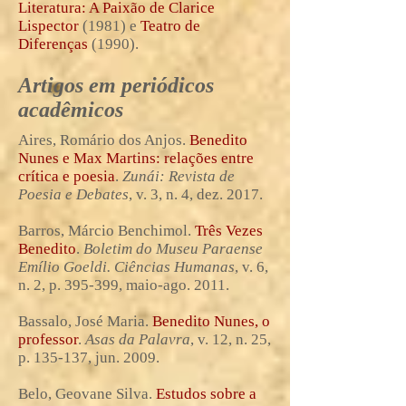
Literatura: A Paixão de Clarice
Lispector
(1981)
e
Teatro de
Diferenças
(1990).
Artigos em periódicos
acadêmicos
Aires, R
omário
dos Anjos.
Benedito
Nunes e Max Martins: relações entre
crítica e poesia
.
Zunái: Revista de
Poesia e Debates
, v. 3, n. 4, dez. 2017
.
Barros, Márcio Benchimol.
Três Vezes
Benedito
.
Boletim do Museu Paraense
Emílio Goeldi. Ciências Humanas
, v. 6,
n. 2, p. 395-399, maio-ago. 2011
.
Bassalo, José Maria.
Benedito Nunes, o
professor
.
Asas da Palavra
, v. 12, n. 25,
p. 135-137, jun. 2009.
Belo, Geovane Silva.
Estudos sobre a