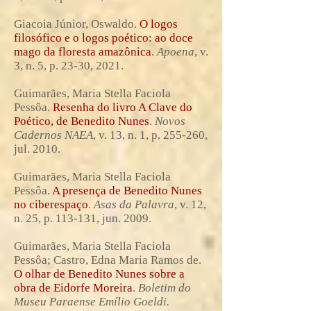
Giacoia Júnior, Oswaldo.
O logos
filosófico e o logos poético: ao doce
mago da floresta amazônica
.
Apoena
, v.
3, n. 5, p. 23-30, 2021.
Guimarães, Maria Stella Faciola
Pessôa.
Resenha do livro A Clave do
Poético, de Benedito Nunes
.
Novos
Cadernos NAEA
, v. 13, n. 1, p. 255-260,
jul. 2010.
Guimarães, Maria Stella Faciola
Pessôa.
A presença de Benedito Nunes
no ciberespaço
.
Asas da Palavra
, v. 12,
n. 25, p. 113-131, jun. 2009.
Guimarães, Maria Stella Faciola
Pessôa; Castro, Edna Maria Ramos de.
O olhar de Benedito Nunes sobre a
obra de Eidorfe Moreira
.
Boletim do
Museu Paraense Emílio Goeldi.