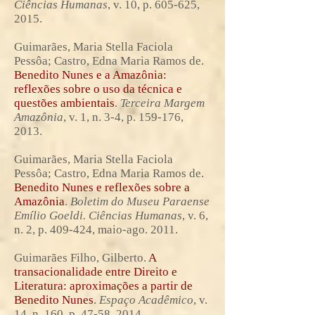
Ciências Humanas
, v. 10, p. 605-625,
2015.
Guimarães, Maria Stella Faciola
Pessôa; Castro, Edna Maria Ramos de.
Benedito Nunes e a Amazônia:
reflexões sobre o uso da técnica e
questões ambientais
.
Terceira Margem
Amazônia
, v. 1, n. 3-4, p. 159-176,
2013.
Guimarães, Maria Stella Faciola
Pessôa; Castro, Edna Maria Ramos de.
Benedito Nunes e reflexões sobre a
Amazônia
.
Boletim do Museu Paraense
Emílio Goeldi. Ciências Humanas
, v. 6,
n. 2, p. 409-424, maio-ago. 2011.
Guimarães Filho, Gilberto.
A
transacionalidade entre Direito e
Literatura: aproximações a partir de
Benedito Nunes
.
Espaço Acadêmico
, v.
14, n. 160, p. 47-58, 2014.