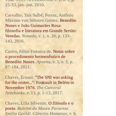
25-33, jan.-jun. 2010.
Carvalho, Taís Salbé; Ferraz, Antônio
Máximo von Söhsten Gomes.
Benedito
Nunes e João Guimarães Rosa:
filosofia e literatura em Grande Sertão:
Veredas
.
Nonada
, v. 1, n. 26, p. 133-
143, 2016.
Castro, Fábio Fonseca de.
Notas sobre
o procedimento hermenêutico de
Benedito Nunes
.
Apoena
, v. 3, n. 5, p.
87-104, 2021.
Chaves, Ernani.
"The SNI was asking
for the roster...": Foucault in Belém in
November 1976
.
The Carceral
Notebooks
, v. 13, p. 1-13, 2017.
Chaves, Lilia Silvestre.
O filósofo e o
poeta
.
Boletim do Museu Paraense
Emílio Goeldi. Ciências Humanas
, v. 6,