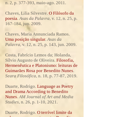
n. 2, p. 377-393, maio-ago. 2011.
Chaves, Lilia Silvestre.
O Filósofo da
poesia
.
Asas da Palavra
, v. 12, n. 25, p.
167-184, jun. 2009.
Chaves, Maria Annunciada Ramos.
Uma posição singular
.
Asas da
Palavra
, v. 12, n. 25, p. 143, jun. 2009.
Costa, Fabrício Lemos da; Holanda,
Sílvio Augusto de Oliveira.
Filosofia,
Hermenêutica e Platonismo: leituras de
Guimarães Rosa por Benedito Nunes
.
Seara Filosófica
, n. 18, p. 77-87, 2019.
Duarte, Rodrigo.
Language as Poetry
and Drama According to Benedito
Nunes
.
AM Journal of Art and Media
Studies
, n. 26, p. 1-10, 2021.
Duarte, Rodrigo.
O terrível limite da